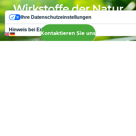
Wirkstoffe der Natur
Ihre Datenschutzeinstellungen
Hinweis bei Erhebung
Kontaktieren Sie uns
Karriere
HEADQUARTER
NIEDERLASSUNG
Impressum
DEUTSCHLAND
Datenschutzerkl
Baarerstrasse
Alt-Moabit
14
101 D
6300 Zug
10559 Berlin
Schweiz -